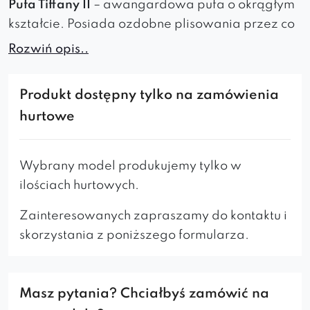
Pufa Tiffany II
– awangardowa pufa o okrągłym
kształcie. Posiada ozdobne plisowania przez co
klasyfikuje się do stylu glamour. Ma różnorakie
Rozwiń opis..
zastosowania, może służyć jako podnóżek,
dodatkowe miejsce do siedzenia, element
Produkt dostępny tylko na zamówienia
ozdobny pomieszczenia a także jako
hurtowe
dekoracyjny, niski stolik. Idealna do wnętrz
eleganckich i luksusowych.
Wybrany model produkujemy tylko w
ilościach hurtowych.
Zainteresowanych zapraszamy do kontaktu i
skorzystania z poniższego formularza.
Masz pytania? Chciałbyś zamówić na