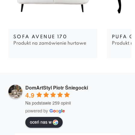
SOFA AVENUE 170
PUFA 
Produkt na zamówienie hurtowe
Produkt n
DomArtStyl Piotr Śniegocki
4.9
Na podstawie 259 opinii
powered by
G
o
o
g
l
e
oceń nas w