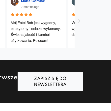
Marta Gorniak
Julia Dąbrowna
7 months ago
7 months ago
Mój Fotel Bob jest wygodny, 
Wygodne, stabilne i dobr
estetyczny i dobrze wykonany. 
wykonane krzesła. Bard
Świetna jakość i komfort 
dobry wybór – polecam!
użytkowania. Polecam!
erwsze
ZAPISZ SIĘ DO
NEWSLETTERA