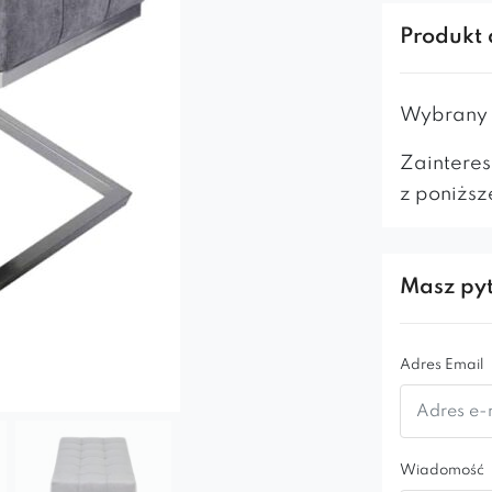
guzikami. 
Produkt 
użytecznośc
* Podstawa 
Wybrany m
Zainteres
z poniższ
Masz pyt
Adres Email
Wiadomość