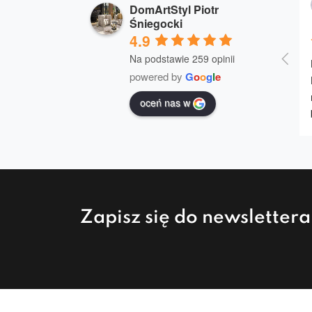
DomArtStyl Piotr
Śniegocki
4.9
Na podstawie 259 opinii
powered by
G
o
o
g
l
e
oceń nas w
Zapisz się do newsletter