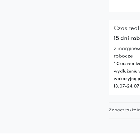
Czas reali
15 dni ro
z margines
robocze
* Czas realiz
wydłużeniu 
wakacyjną p
13.07-24.0
Zobacz także in