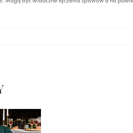
lite. Mogą być widoczne łączenia spawów a na powi
Y