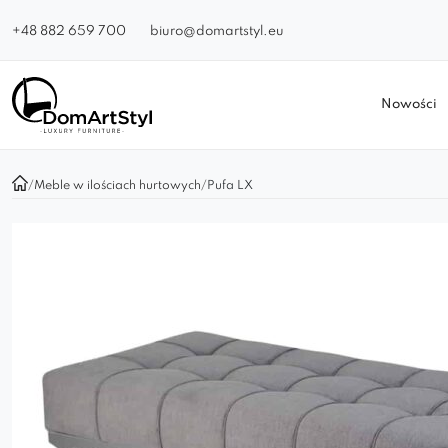
+48 882 659 700
biuro@domartstyl.eu
Nowości
/
Meble w ilościach hurtowych
/
Pufa LX