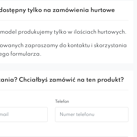
Model ten doskonale nadaje się zarówno do miejsc
dostępny tylko na zamówienia hurtowe
i prywatnej jak i publicznej.
pufy dostępna tylko w srebrnym kolorze.
odel produkujemy tylko w ilościach hurtowych.
owanych zapraszamy do kontaktu i skorzystania
ego formularza.
ania? Chciałbyś zamówić na ten produkt?
Telefon