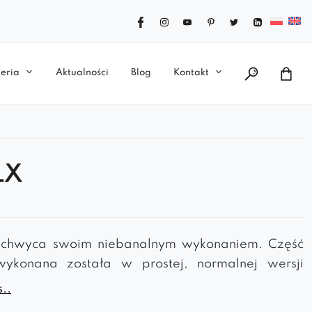
eria
Aktualności
Blog
Kontakt
LX
chwyca swoim niebanalnym wykonaniem. Część
wykonana została w prostej, normalnej wersji
zwykłe nogi zostały zastąpione tutaj metalowym
..
Pufa w wersji standardowej posiada pikowanie z