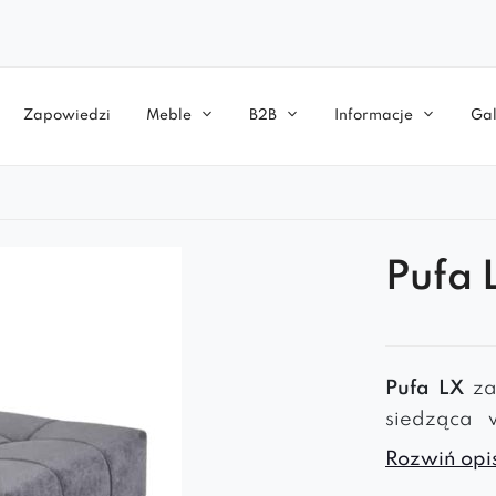
Zapowiedzi
Meble
B2B
Informacje
Gal
Pufa 
Pufa LX
za
siedząca 
natomiast 
Rozwiń opis
stelażem. 