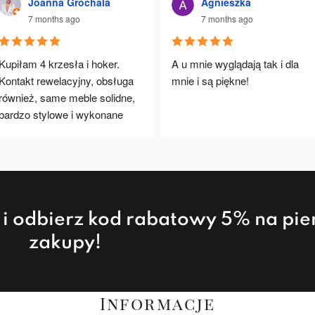
Joanna Grochala
Agnieszka
7 months ago
7 months ago
Kupiłam 4 krzesła i hoker. 
A u mnie wyglądają tak i dla 
Kontakt rewelacyjny, obsługa 
mnie i są piękne!
również, same meble solidne, 
bardzo stylowe i wykonane 
rewelacyjnie. Będę polecać :)
a i odbierz kod rabatowy 5% na pi
zakupy!
Informacje