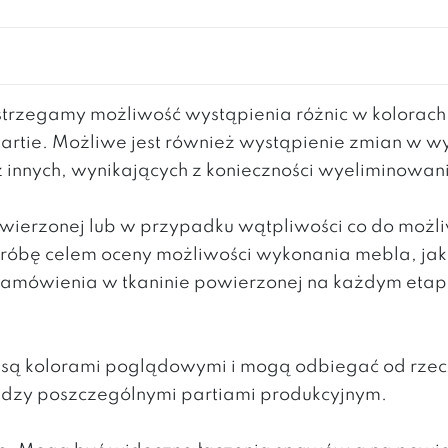
rzegamy możliwość wystąpienia różnic w kolorac
partie. Możliwe jest również wystąpienie zmian w 
z innych, wynikających z konieczności wyeliminowa
powierzonej lub w przypadku wątpliwości co do moż
 próbę celem oceny możliwości wykonania mebla, ja
mówienia w tkaninie powierzonej na każdym etapie 
h są kolorami poglądowymi i mogą odbiegać od rzec
ędzy poszczególnymi partiami produkcyjnym.