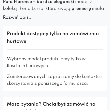
Pufa Florence –
bardzo elegancki
model z
kolekcji Perla Lusso, która swoją
premierę
miała
na targach w Kolonii Imm Cologne 2018.
Pufa
Rozwiń opis..
Florence
to połączenie
elegancji, komfortu i
funkcjonalności
. Wyposażona w
złoty cokół,
Produkt dostępny tylko na zamówienia
miękkie siedzisko i nowoczesną formę
,
hurtowe
doskonale pasuje do
salonów, sypialni oraz
luksusowych wnętrz
.
Wybrany model produkujemy tylko w
Siedzisko jest
gładkie
, boki są
ozdobione
ilościach hurtowych.
pionowymi
przeszyciami
.
Cokół jest w kolorze
złotym
natomiast do
Zainteresowanych zapraszamy do kontaktu i
wyboru jest szeroki
wachlarz kolorów
skorzystania z poniższego formularza.
tkanin
.
Florence idealnie sprawdzi się w
przedpokoju
,
salonie
,
biblioteczce domowej
a także w
pokoju dziecięcym
.
Masz pytania? Chciałbyś zamówić na