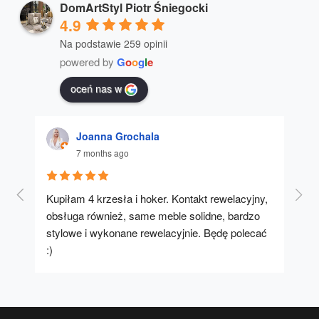
DomArtStyl Piotr Śniegocki
4.9
Na podstawie 259 opinii
powered by
G
o
o
g
l
e
oceń nas w
Joanna Grochala
7 months ago
Kupiłam 4 krzesła i hoker. Kontakt rewelacyjny, 
A u
obsługa również, same meble solidne, bardzo 
stylowe i wykonane rewelacyjnie. Będę polecać 
:)