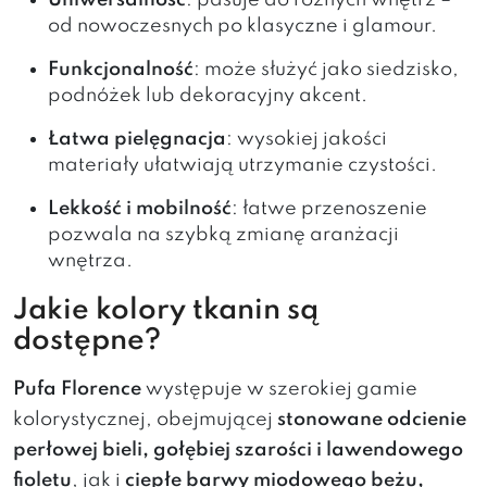
Uniwersalność
: pasuje do różnych wnętrz –
od nowoczesnych po klasyczne i glamour.
Funkcjonalność
: może służyć jako siedzisko,
podnóżek lub dekoracyjny akcent.
Łatwa pielęgnacja
: wysokiej jakości
materiały ułatwiają utrzymanie czystości.
Lekkość i mobilność
: łatwe przenoszenie
pozwala na szybką zmianę aranżacji
wnętrza.
Jakie kolory tkanin są
dostępne?
Pufa Florence
występuje w szerokiej gamie
kolorystycznej, obejmującej
stonowane odcienie
perłowej bieli, gołębiej szarości i lawendowego
fioletu
, jak i
ciepłe barwy miodowego beżu,