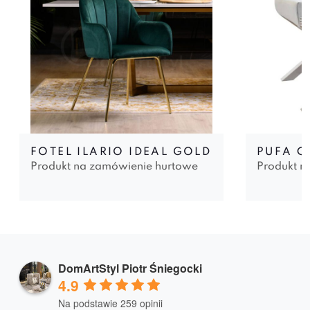
FOTEL ILARIO IDEAL GOLD
PUFA C
Produkt na zamówienie hurtowe
Produkt n
DomArtStyl Piotr Śniegocki
4.9
Na podstawie 259 opinii