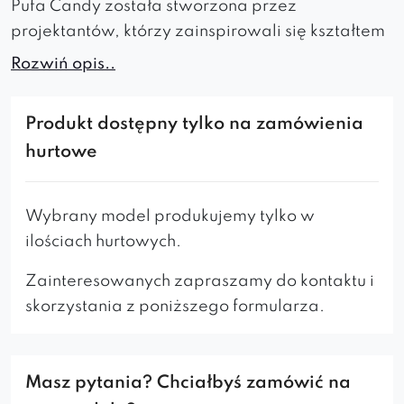
Pufa Candy została stworzona przez
projektantów, którzy zainspirowali się kształtem
jednego z rodzajów cukierków i wyróżnia się
Rozwiń opis..
również wysoką jakością wykonania i komfortem
użytkowania.
Produkt dostępny tylko na zamówienia
Szerokie siedzisko zapewnia wygodne
hurtowe
siedzenie, a materiał, z którego została
wykonana, jest trwały i łatwy do czyszczenia.
Wybrany model produkujemy tylko w
Dzięki swojej oryginalnej konstrukcji pufa Candy
ilościach hurtowych.
może stanowić nie tylko funkcjonalny element
Zainteresowanych zapraszamy do kontaktu i
wyposażenia, ale również unikatowy element
skorzystania z poniższego formularza.
dekoracyjny wnętrza, który przyciągnie uwagę
każdego odwiedzającego.
Pufa Candy jest dostępna w różnych kolorach,
Masz pytania? Chciałbyś zamówić na
dzięki czemu można ją dopasować do stylu i