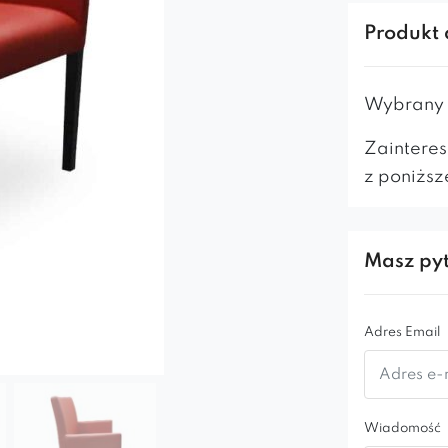
Ławka Wą
restauracj
Produkt 
stylowa a 
stylem nad
Wybrany m
Oferowa
Zainteres
Możliwo
z poniższ
Masz pyt
Adres Email
Wiadomość