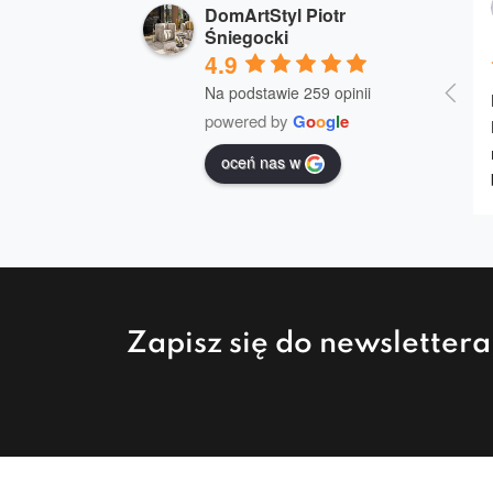
DomArtStyl Piotr
Śniegocki
4.9
Na podstawie 259 opinii
powered by
G
o
o
g
l
e
oceń nas w
Zapisz się do newsletter