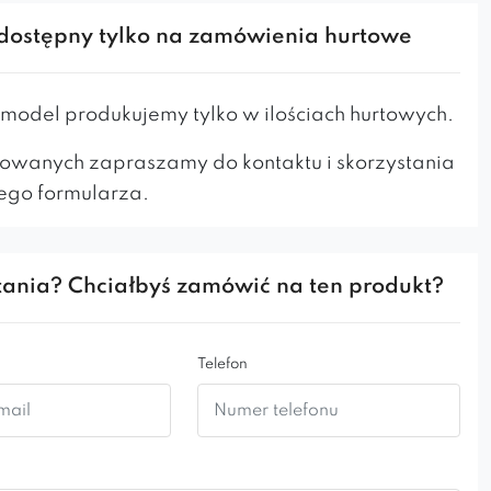
ska
bardzo dobrze prezentuje się w eleganckich
ach, hotelach, salonach czy miejscach spa. Jest
dostępny tylko na zamówienia hurtowe
zarazem komfortowa. Swoim prostym i klasycznym
a każdemu wnętrzu niepowtarzalny charakter.
odel produkujemy tylko w ilościach hurtowych.
na w dwóch wysokościach: 84 cm lub 95 cm.
owanych zapraszamy do kontaktu i skorzystania
ść wykonania bez podłokietników.
ego formularza.
ania? Chciałbyś zamówić na ten produkt?
Telefon