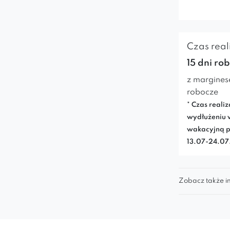
Czas reali
15 dni ro
z margines
robocze
* Czas realiz
wydłużeniu 
wakacyjną p
13.07-24.0
Zobacz także in