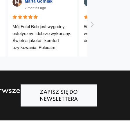
Marta Gorniak
Julia Dąbrowna
7 months ago
7 months ago
Mój Fotel Bob jest wygodny, 
Wygodne, stabilne i dobr
estetyczny i dobrze wykonany. 
wykonane krzesła. Bard
Świetna jakość i komfort 
dobry wybór – polecam!
użytkowania. Polecam!
erwsze
ZAPISZ SIĘ DO
NEWSLETTERA