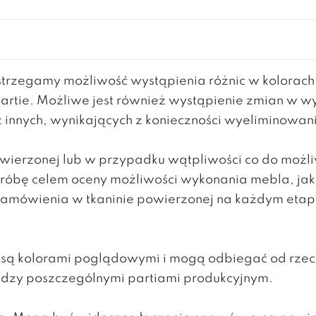
rzegamy możliwość wystąpienia różnic w kolorac
partie. Możliwe jest również wystąpienie zmian w 
z innych, wynikających z konieczności wyeliminowa
powierzonej lub w przypadku wątpliwości co do moż
 próbę celem oceny możliwości wykonania mebla, ja
mówienia w tkaninie powierzonej na każdym etapie 
h są kolorami poglądowymi i mogą odbiegać od rzec
ędzy poszczególnymi partiami produkcyjnym.