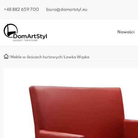
+48 882 659 700
biuro@domartstyl.eu
Nowości
/
Meble w ilościach hurtowych
/
Ławka Wąska