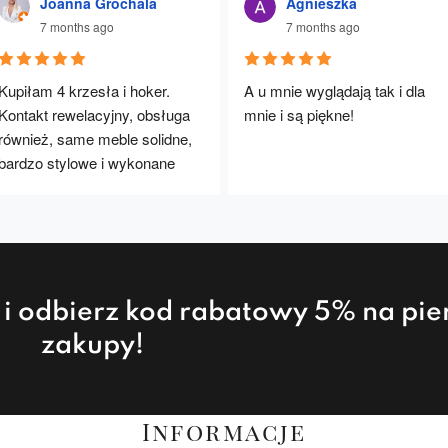
Joanna Grochala
Agnieszka
7 months ago
7 months ago
Kupiłam 4 krzesła i hoker. 
A u mnie wyglądają tak i dla 
Kontakt rewelacyjny, obsługa 
mnie i są piękne!
również, same meble solidne, 
bardzo stylowe i wykonane 
rewelacyjnie. Będę polecać :)
a i odbierz kod rabatowy 5% na pi
zakupy!
Informacje