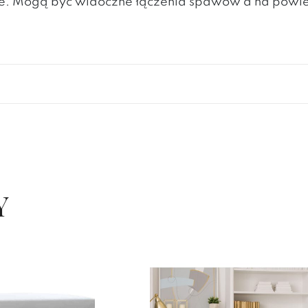
lite. Mogą być widoczne łączenia spawów a na powi
Y