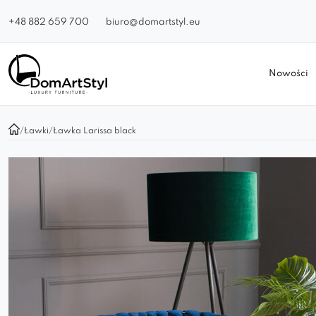
+48 882 659 700
biuro@domartstyl.eu
Nowości
/
Ławki
/
Ławka Larissa black