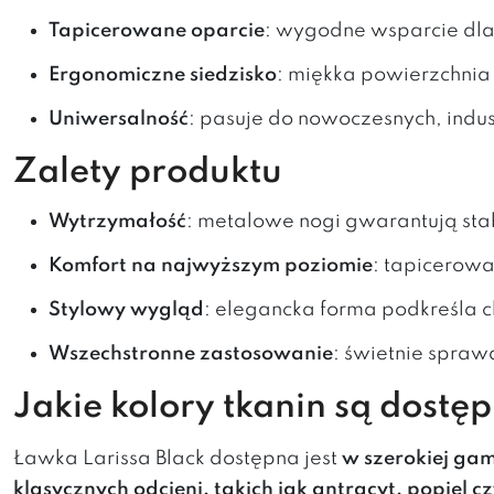
Tapicerowane oparcie
: wygodne wsparcie dla
Ergonomiczne siedzisko
: miękka powierzchni
Uniwersalność
: pasuje do nowoczesnych, indus
Zalety produktu
Wytrzymałość
: metalowe nogi gwarantują sta
Komfort na najwyższym poziomie
: tapicerowa
Stylowy wygląd
: elegancka forma podkreśla c
Wszechstronne zastosowanie
: świetnie sprawd
Jakie kolory tkanin są dostę
Ławka Larissa Black dostępna jest
w szerokiej gam
klasycznych odcieni, takich jak antracyt, popiel c