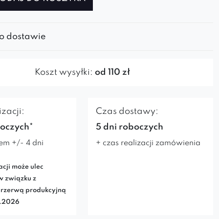
 o dostawie
Koszt wysyłki:
od 110 zł
zacji:
Czas dostawy:
boczych*
5 dni roboczych
em +/- 4 dni
+ czas realizacji zamówienia
acji może ulec
w związku z
rzerwą produkcyjną
7.2026