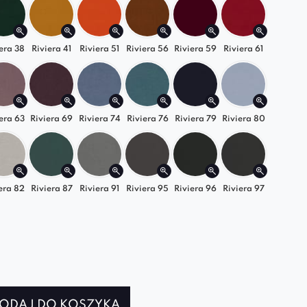
iękny element każdego wnętrza, skompletowane
fotelami Larissa stworzą istne designerskie
era 38
Riviera 41
Riviera 51
Riviera 56
Riviera 59
Riviera 61
era 63
Riviera 69
Riviera 74
Riviera 76
Riviera 79
Riviera 80
era 82
Riviera 87
Riviera 91
Riviera 95
Riviera 96
Riviera 97
ODAJ DO KOSZYKA