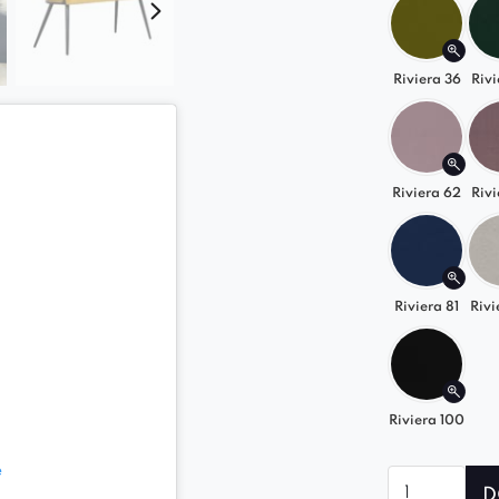
stanowią p
w zestaw z 
arcydzieło.
Riviera 36
Rivi
Riviera 62
Rivi
Riviera 81
Rivi
Riviera 100
e
ilość
D