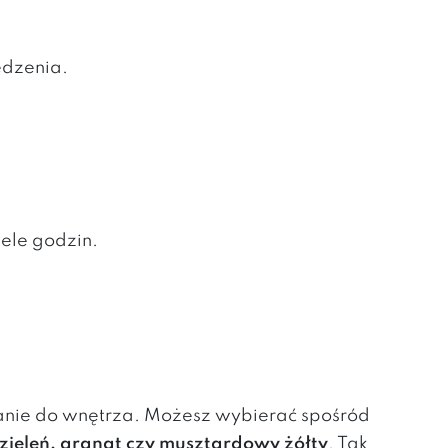
edzenia.
ele godzin.
anie do wnętrza. Możesz wybierać spośród
zieleń, granat czy musztardowy żółty
. Tak