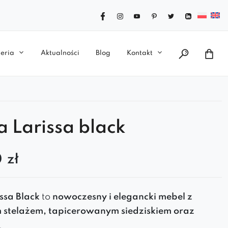
eria
Aktualności
Blog
Kontakt
 Larissa black
0
zł
ssa Black
to
nowoczesny i elegancki mebel z
stelażem, tapicerowanym siedziskiem oraz
oparciem
.
Idealna do salonu, restauracji, biura