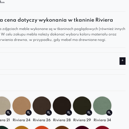
..
alni
, łączy
trwałość, funkcjonalność i stylowy
 cena dotyczy wykonania w tkaninie Riviera
etuzinkowy wygląd jak i użytkowe zalety tego
 zdjęciach meble wykonane są w tkaninach poglądowych (również innych
ślić można w samych superlatywach. Larissa łączy
). W celu zakupu mebla należy dokonać wyboru koloru materiału oraz
wienia drewna, w przypadku, gdy mebel ma drewniane nogi.
y design z najwyższej półki
i formę rodem z
j
luksusowych
wnętrz.
 piękno
plus
perfekcja wykonania
to cechy, za
rych ta stylowa ławka nada każdemu wnętrzu
o charakteru – od salonu domowego poprzez
auracje aż po hotele czy biura. Ten pod każdym
yjątkowy, komfortowy mebel zawsze sprawi, że
ię doceniony i dowartościowany.
ępnych tkanin zadowolić może najbardziej
era 21
Riviera 24
Riviera 26
Riviera 28
Riviera 29
Riviera 34
h odbiorców.
I choć ławki te same w sobie