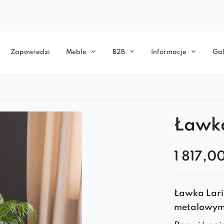
Zapowiedzi
Meble
B2B
Informacje
Gal
Ławka
1 817,0
Ławka Lari
metalowym 
wygodnym 