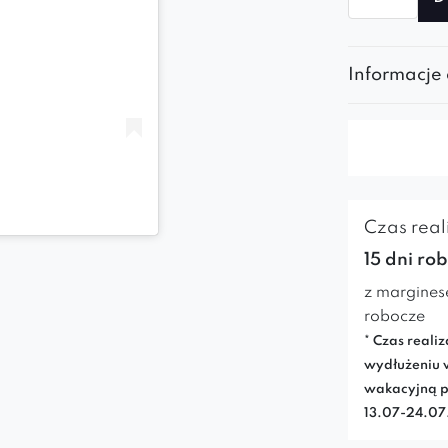
Ławka
Larissa
black
Informacje
Czas reali
15 dni ro
z margines
robocze
* Czas realiz
wydłużeniu 
wakacyjną p
13.07-24.0