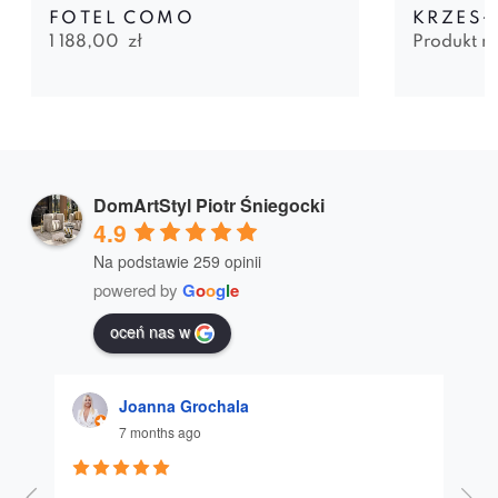
FOTEL COMO
KRZESŁ
1 188,00
zł
Produkt n
DomArtStyl Piotr Śniegocki
4.9
Na podstawie 259 opinii
powered by
G
o
o
g
l
e
oceń nas w
Joanna Grochala
7 months ago