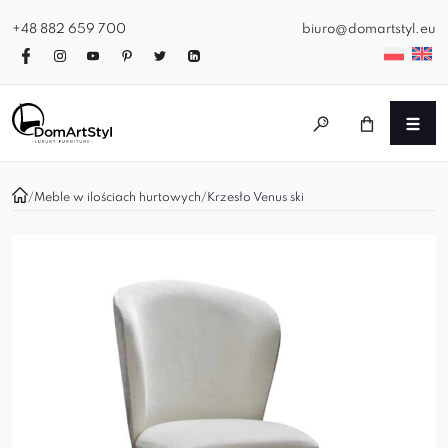
+48 882 659 700
biuro@domartstyl.eu
/
Meble w ilościach hurtowych
/
Krzesło Venus ski