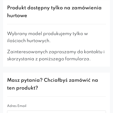
Prócz niewątpliwych walorów wizualnych,
wpasowująca sie w styl glamour Lisa ideal gold
Produkt dostępny tylko na zamówienia
zachwyca także jakością wykonania i dbałością
hurtowe
o najmniejsze szczegóły. Specjalnie
ukształtowane oparcie sprawi, że Twoje plecy
Wybrany model produkujemy tylko w
poczują się komfortowo. Całości dopełniają
ilościach hurtowych.
wygodne siedzisko i piękne złote nogi wykonane
z wytrzymałego metalu. Polecane zarówno do
Zainteresowanych zapraszamy do kontaktu i
stylowych restauracji, nowoczesnych gabinetów
skorzystania z poniższego formularza.
jak i wytwornych salonów. Jeśli szukasz krzeseł,
które będą olśniewać designem i posłużą przez
długie lata, ten model jest właśnie dla Ciebie.
Masz pytania? Chciałbyś zamówić na
ten produkt?
Adres Email