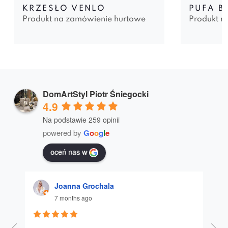
KRZESŁO VENLO
PUFA B
Produkt na zamówienie hurtowe
Produkt n
DomArtStyl Piotr Śniegocki
4.9
Na podstawie 259 opinii
powered by
G
o
o
g
l
e
oceń nas w
Joanna Grochala
7 months ago