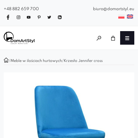
+48 882 659 700
biuro@domartstyl.eu
/
Meble w ilościach hurtowych
/
Krzesło Jennifer cross