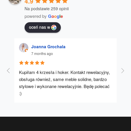
4.9
Na podstawie 259 opinii
powered by
G
o
o
g
l
e
oceń nas w
Joanna Grochala
7 months ago
Kupiłam 4 krzesła i hoker. Kontakt rewelacyjny, 
A u
obsługa również, same meble solidne, bardzo 
stylowe i wykonane rewelacyjnie. Będę polecać 
:)