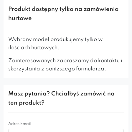
jest specjalnie wyprofilowane aby
idealnie
Produkt dostępny tylko na zamówienia
dopasować się do kształtu pleców
. Przy
hurtowe
produkcji tego modelu używane są tylko
materiały najlepszej jakości
. Jennifer jest więc
idealną propozycją do
jadalni, kawiarni,
Wybrany model produkujemy tylko w
restauracji
i
innych lokacji użyteczności
ilościach hurtowych.
publicznej
. Mnogość wariantów plus szeroki
Zainteresowanych zapraszamy do kontaktu i
wybór tkanin i wybarwień drewna pozwolą nam
skorzystania z poniższego formularza.
dowolnie spersonalizować krzesło do każdej
aranżacji wnętrza.
Masz pytania? Chciałbyś zamówić na
ten produkt?
Adres Email