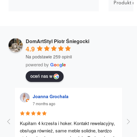
Produkt n
DomArtStyl Piotr Śniegocki
4.9
Na podstawie 259 opinii
powered by
G
o
o
g
l
e
oceń nas w
Joanna Grochala
7 months ago
Kupiłam 4 krzesła i hoker. Kontakt rewelacyjny, 
A u
obsługa również, same meble solidne, bardzo 