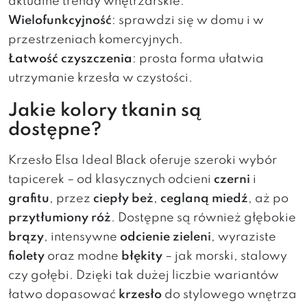
aktualne trendy wnętrzarskie.
Wielofunkcyjność
: sprawdzi się w domu i w
przestrzeniach komercyjnych.
Łatwość czyszczenia
: prosta forma ułatwia
utrzymanie krzesła w czystości.
Jakie kolory tkanin są
dostępne?
Krzesło Elsa Ideal Black oferuje szeroki wybór
tapicerek – od klasycznych odcieni
czerni
i
grafitu
, przez
ciepły beż
,
ceglaną miedź
, aż po
przytłumiony róż
. Dostępne są również głębokie
brązy
, intensywne
odcienie zieleni
, wyraziste
fiolety
oraz modne
błękity
– jak morski, stalowy
czy gołębi. Dzięki tak dużej liczbie wariantów
łatwo dopasować
krzesło
do stylowego wnętrza