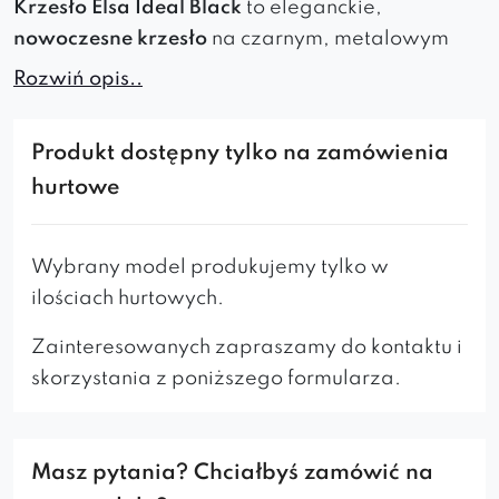
Krzesło Elsa Ideal Black
to eleganckie,
nowoczesne krzesło
na czarnym, metalowym
stelażu. Komfortowe, trwałe i stylowe – idealne
Rozwiń opis..
do jadalni, salonu, kawiarni czy biura.
Współczesny design
– doskonale komponuje
Produkt dostępny tylko na zamówienia
się z nowoczesnymi wnętrzami mieszkalnymi
hurtowe
i komercyjnymi.
Wytrzymała baza
– stalowy stelaż
gwarantuje stabilność i długowieczność.
Wybrany model produkujemy tylko w
P
erfekcyjne wykończenie
– dopracowane
ilościach hurtowych.
detale łączą estetykę z funkcjonalnością.
Polska jakość
– wybierając ten produkt,
Zainteresowanych zapraszamy do kontaktu i
wspierasz lokalnych twórców i zyskujesz
skorzystania z poniższego formularza.
solidność.
Masz pytania? Chciałbyś zamówić na