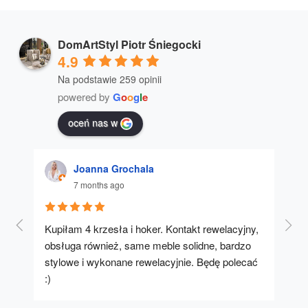
DomArtStyl Piotr Śniegocki
4.9
Na podstawie 259 opinii
powered by
G
o
o
g
l
e
oceń nas w
Joanna Grochala
7 months ago
Kupiłam 4 krzesła i hoker. Kontakt rewelacyjny, 
A u
obsługa również, same meble solidne, bardzo 
stylowe i wykonane rewelacyjnie. Będę polecać 
:)