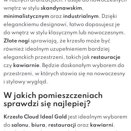
w różnych aranżacjach. Pasuje do nowoczesnych
wnętrz w stylu
skandynawskim
,
minimalistycznym
oraz
industrialnym
. Dzięki
eleganckiemu designowi, łatwo dopasujesz je
do wnętrz w stylu klasycznym lub nowoczesnym.
Złote nogi
sprawiają, że krzesło może być
również idealnym uzupełnieniem bardziej
eleganckich przestrzeni, takich jak
restauracje
czy
kawiarnie
. Będzie doskonałym wyborem do
przestrzeni, w których stawia się na nowoczesny
i stylowy wygląd.
W jakich pomieszczeniach
sprawdzi się najlepiej?
Krzesło Cloud Ideal Gold
jest idealnym wyborem
do
salonu
,
biura
,
restauracji
oraz
kawiarni
.