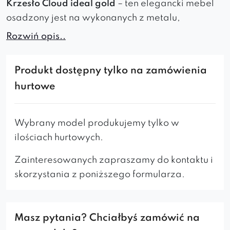
Krzesło Cloud ideal gold
– ten elegancki mebel
osadzony jest na wykonanych z metalu,
lakierowanych na złoty kolor nogach i
Rozwiń opis..
wykonywany z najlepszej jakości materiałów. W
ofercie znajduje się szeroki wybór tkanin oraz
Produkt dostępny tylko na zamówienia
kolorów nóg. Krzesło posiada wygodne
hurtowe
siedzisko oraz pionowe przeszycia na
wewnętrznej i zewnętrznej stronie wysokiego,
komfortowego oparcia.
Wybrany model produkujemy tylko w
ilościach hurtowych.
Wyjątkowy styl
– złote nogi w stylu Ideal
Gold dodają elegancji i charakteru.
Zainteresowanych zapraszamy do kontaktu i
Komfort na długo
– wysokie oparcie i miękkie
skorzystania z poniższego formularza.
siedzisko zapewniają wygodę przez wiele
godzin.
Niezawodna trwałość
– solidna konstrukcja
gwarantuje stabilność i długi czas
Masz pytania? Chciałbyś zamówić na
użytkowania.