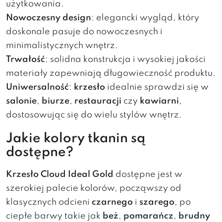
użytkowania.
Nowoczesny design
: elegancki wygląd, który
doskonale pasuje do nowoczesnych i
minimalistycznych wnętrz.
Trwałość
: solidna konstrukcja i wysokiej jakości
materiały zapewniają długowieczność produktu.
Uniwersalność
:
krzesło
idealnie sprawdzi się w
salonie
,
biurze
,
restauracji
czy
kawiarni
,
dostosowując się do wielu stylów wnętrz.
Jakie kolory tkanin są
dostępne?
Krzesło Cloud Ideal Gold
dostępne jest w
szerokiej palecie kolorów, począwszy od
klasycznych odcieni
czarnego
i
szarego
, po
ciepłe barwy takie jak
beż
,
pomarańcz
,
brudny