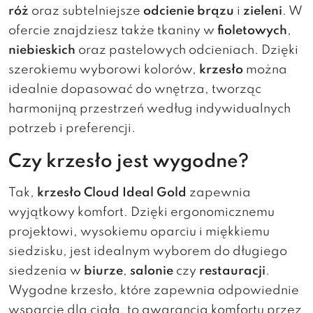
róż
oraz subtelniejsze
odcienie brązu
i
zieleni
. W
ofercie znajdziesz także tkaniny w
fioletowych
,
niebieskich
oraz pastelowych odcieniach. Dzięki
szerokiemu wyborowi kolorów,
krzesło
można
idealnie dopasować do wnętrza, tworząc
harmonijną przestrzeń według indywidualnych
potrzeb i preferencji.
Czy krzesło jest wygodne?
Tak,
krzesło Cloud Ideal Gold
zapewnia
wyjątkowy komfort. Dzięki ergonomicznemu
projektowi, wysokiemu oparciu i miękkiemu
siedzisku, jest idealnym wyborem do długiego
siedzenia w
biurze
,
salonie
czy
restauracji
.
Wygodne krzesło, które zapewnia odpowiednie
wsparcie dla ciała, to gwarancja komfortu przez