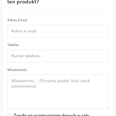
ten produkt?
Prezentowany hoker posiada w standardzie
pikowanie chesterfield.
Adres Email
Telefon
Wiadomość
Zgoda na przetważanie danych w celu