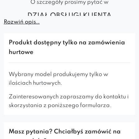
O szczegóły prosimy pytać w
DZIAŁ OBSŁUGI KLIENTA
Rozwiń opis..
DOMARTSTYL
Produkt dostępny tylko na zamówienia
Hoker Jack
to model stylowy i przede wszystkim
bardzo
wygodny
. Jego wewnętrzna strona
hurtowe
oparcia ozdobiona została
pikowaniem
chesterfield
. Ten niebanalny i designerski mebel
Wybrany model produkujemy tylko w
przypadnie do gustu wszystkim klientom
ilościach hurtowych.
szukającym rozwiązań niepowtarzalnych,
jedynych w swoim rodzaju i solidnie
Zainteresowanych zapraszamy do kontaktu i
wykonanych. Dzięki wysokiej jakości użytych
skorzystania z poniższego formularza.
materiałów jest
trwały
i
stabilny
. D
oskonale
sprawdzi się w
kuchni
,
barze
i
restauracji
,
dodając wnętrzu szyku i funkcjonalności.
Masz pytania? Chciałbyś zamówić na