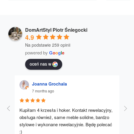
DomArtStyl Piotr Śniegocki
4.9
Na podstawie 259 opinii
powered by
G
o
o
g
l
e
oceń nas w
Joanna Grochala
7 months ago
Kupiłam 4 krzesła i hoker. Kontakt rewelacyjny, 
A u
obsługa również, same meble solidne, bardzo 
stylowe i wykonane rewelacyjnie. Będę polecać 
:)