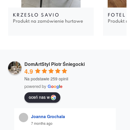
KRZESŁO SAVIO
FOTEL 
Produkt na zamówienie hurtowe
Produkt n
DomArtStyl Piotr Śniegocki
4.9
Na podstawie 259 opinii
powered by
G
o
o
g
l
e
oceń nas w
Joanna Grochala
7 months ago