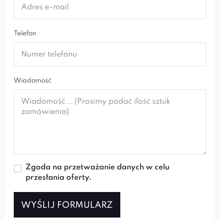
nogach.
Bogaty wybór tkanin pozwala na idealne
Telefon
dostosowanie fotela do własnych potrzeb i
gustu. Fotel przykuwa uwagę w każdym salonie i
wnętrzach miejsc użyteczności publicznej.
Wiadomość
Zgoda na przetważanie danych w celu
przesłania oferty.
WYŚLIJ FORMULARZ