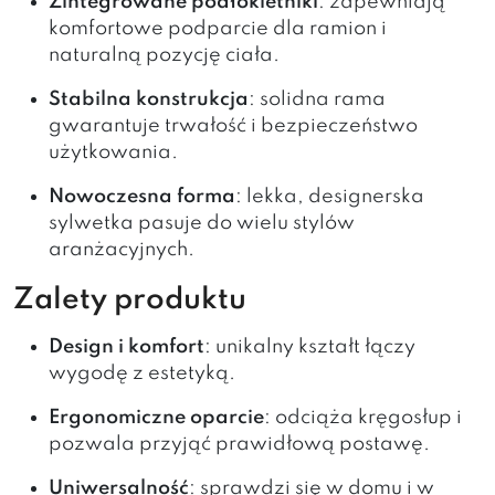
Zintegrowane podłokietniki
: zapewniają
komfortowe podparcie dla ramion i
naturalną pozycję ciała.
Stabilna konstrukcja
: solidna rama
gwarantuje trwałość i bezpieczeństwo
użytkowania.
Nowoczesna forma
: lekka, designerska
sylwetka pasuje do wielu stylów
aranżacyjnych.
Zalety produktu
Design i komfort
: unikalny kształt łączy
wygodę z estetyką.
Ergonomiczne oparcie
: odciąża kręgosłup i
pozwala przyjąć prawidłową postawę.
Uniwersalność
: sprawdzi się w domu i w