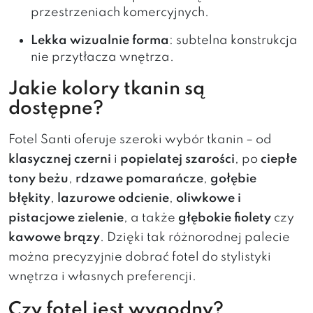
przestrzeniach komercyjnych.
Lekka wizualnie forma
: subtelna konstrukcja
nie przytłacza wnętrza.
Jakie kolory tkanin są
dostępne?
Fotel Santi oferuje szeroki wybór tkanin – od
klasycznej czerni
i
popielatej szarości
, po
ciepłe
tony beżu
,
rdzawe pomarańcze
,
gołębie
błękity
,
lazurowe odcienie
,
oliwkowe i
pistacjowe zielenie
, a także
głębokie fiolety
czy
kawowe brązy
. Dzięki tak różnorodnej palecie
można precyzyjnie dobrać fotel do stylistyki
wnętrza i własnych preferencji.
Czy fotel jest wygodny?