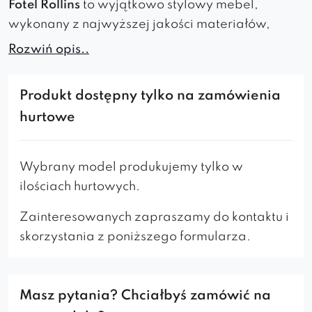
Fotel Rollins
to wyjątkowo stylowy mebel,
wykonany z najwyższej jakości materiałów,
zapewniających jego
trwałość
i
Rozwiń opis..
długowieczność
. Jego elegancki i ciekawy
kształt przyciąga wzrok i wyróżnia go spośród
Produkt dostępny tylko na zamówienia
innych foteli.
hurtowe
Dzięki miękkim poduszkom i ergonomicznemu
kształtowi siedzenie w nim jest niezwykle
Wybrany model produkujemy tylko w
wygodne
i
relaksujące
.
ilościach hurtowych.
Fotel idealnie komponuje się z sofą Rollins i
Zainteresowanych zapraszamy do kontaktu i
pufem Rollins, tworząc harmonijny zestaw, który
skorzystania z poniższego formularza.
idealnie wkomponuje się w nowoczesne
wnętrza.
Masz pytania? Chciałbyś zamówić na