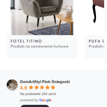
FOTEL TITINO
PUFA 
Produkt na zamówienie hurtowe
Produkt n
DomArtStyl Piotr Śniegocki
4.9
Na podstawie 259 opinii
powered by
G
o
o
g
l
e