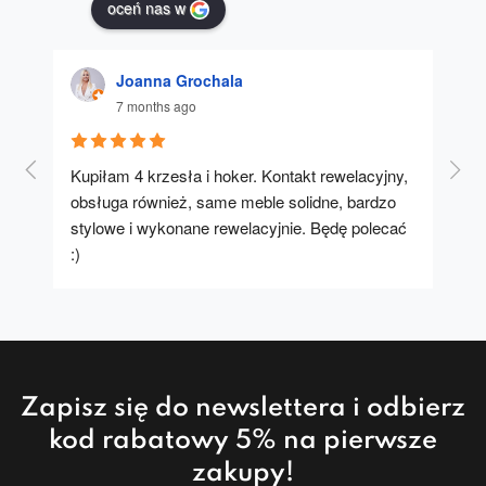
oceń nas w
Joanna Grochala
7 months ago
Kupiłam 4 krzesła i hoker. Kontakt rewelacyjny, 
A u
obsługa również, same meble solidne, bardzo 
stylowe i wykonane rewelacyjnie. Będę polecać 
:)
Zapisz się do newslettera i odbierz
kod rabatowy 5% na pierwsze
zakupy!