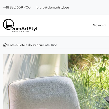
+48 882 659 700
biuro@domartstyl.eu
Nowości
/
Fotele
/
Fotele do salonu
/
Fotel Rico