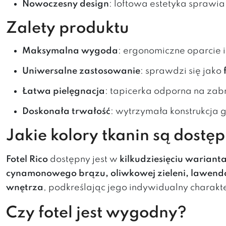
Nowoczesny design
: loftowa estetyka sprawia,
Zalety produktu
Maksymalna wygoda
: ergonomiczne oparcie 
Uniwersalne zastosowanie
: sprawdzi się jako
Łatwa pielęgnacja
: tapicerka odporna na zab
Doskonała trwałość
: wytrzymała konstrukcja 
Jakie kolory tkanin są dostę
Fotel Rico
dostępny jest w
kilkudziesięciu wariant
cynamonowego brązu, oliwkowej zieleni, lawendow
wnętrza
, podkreślając jego indywidualny charakte
Czy fotel jest wygodny?