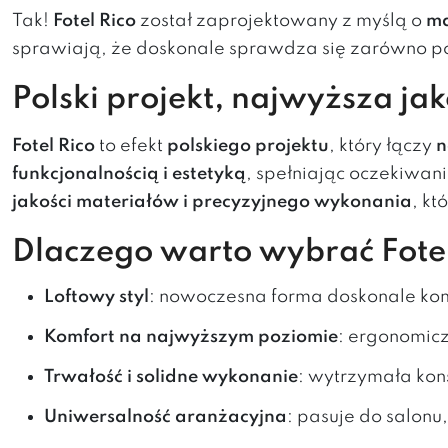
Tak!
Fotel Rico
został zaprojektowany z myślą o
ma
sprawiają, że doskonale sprawdza się zarówno po
Polski projekt, najwyższa jak
Fotel Rico
to efekt
polskiego projektu
, który łączy
n
funkcjonalnością i estetyką
, spełniając oczekiwa
jakości materiałów i precyzyjnego wykonania
, kt
Dlaczego warto wybrać Fotel
Loftowy styl
: nowoczesna forma doskonale komp
Komfort na najwyższym poziomie
: ergonomic
Trwałość i solidne wykonanie
: wytrzymała kon
Uniwersalność aranżacyjna
: pasuje do salonu,