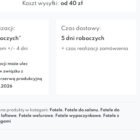
Koszt wysyłki:
od 40 zł
zacji:
Czas dostawy:
boczych*
5 dni roboczych
em +/- 4 dni
+ czas realizacji zamówienia
acji może ulec
w związku z
rzerwą produkcyjną
7.2026
ne produkty w kategorii:
Fotele
,
Fotele do salonu
,
Fotele do
 loftowe
,
Fotele welurowe
,
Fotele wypoczynkowe
,
Fotele z
ogami