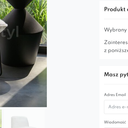
sprawdzi s
Produkt 
przestrzen
Fotel Rico
t
Wybrany m
najwyższej
trwałość i 
Zainteres
przyciąga w
z poniższ
Masz pyt
Adres Email
Wiadomość