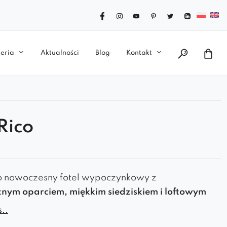
eria
Aktualności
Blog
Kontakt
Rico
o
nowoczesny fotel wypoczynkowy
z
nym oparciem, miękkim siedziskiem i
loftowym
 Zapewnia
maksymalny komfort i pasuje do różnych
..
trz
. Dostępny w
kilkudziesięciu kolorach
, świetnie