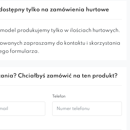
ię jako
fotel do
sypialni, salonu, poczekalni
czy
dostępny tylko na zamówienia hurtowe
i
loftowych
.
o wyjątkowo stylowy mebel, wykonany z
odel produkujemy tylko w ilościach hurtowych.
 jakości materiałów, zapewniających jego
długowieczność. Jego elegancki i ciekawy kształt
owanych zapraszamy do kontaktu i skorzystania
zrok i wyróżnia go spośród innych foteli.
ego formularza.
ania? Chciałbyś zamówić na ten produkt?
Telefon