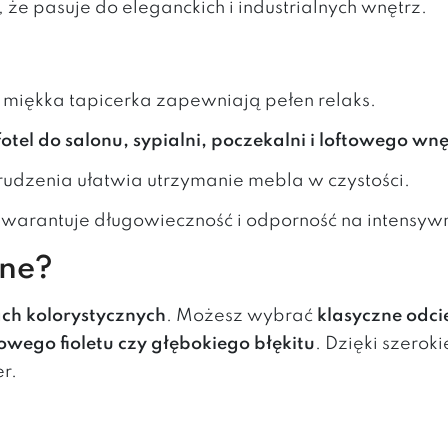
 że pasuje do eleganckich i industrialnych wnętrz.
i miękka tapicerka zapewniają pełen relaks.
fotel do salonu, sypialni, poczekalni i loftowego wn
rudzenia ułatwia utrzymanie mebla w czystości.
gwarantuje długowieczność i odporność na intensyw
pne?
ach kolorystycznych
. Możesz wybrać
klasyczne odcie
ego fioletu czy głębokiego błękitu
. Dzięki szero
r.