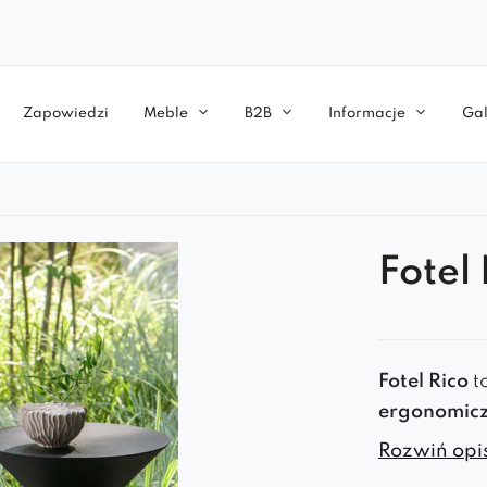
Zapowiedzi
Meble
B2B
Informacje
Gal
Fotel 
Fotel Rico
t
ergonomicz
designem
.
Rozwiń opis
stylów wnę