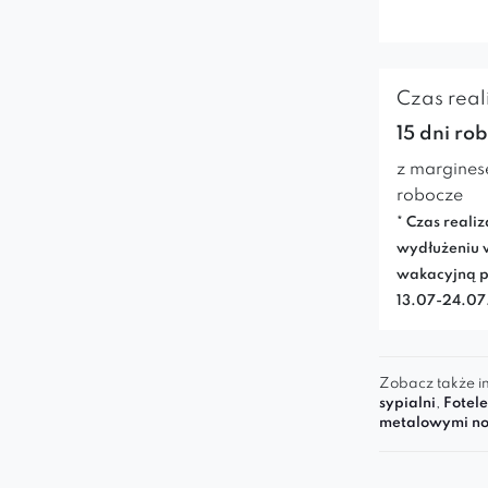
Czas reali
15 dni ro
z margines
robocze
* Czas realiz
wydłużeniu 
wakacyjną p
13.07-24.0
Zobacz także in
sypialni
,
Fotele
metalowymi n