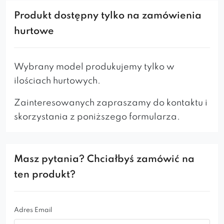
Wyjątkowy mebel charakteryzujący się
Produkt dostępny tylko na zamówienia
solidną
konstrukcją
i
nowoczesnym
hurtowe
designem
.
Profilowane oparcie zapewnia ergonomiczne
wsparcie, co gwarantuje
komfort
siedzenia
.
Wybrany model produkujemy tylko w
Podłokietniki zadarte ku górze tworzą
ilościach hurtowych.
wygodne
miejsce
do oparcia ramion
.
Siedzisko wypełnione jest
wysokoelastyczną
Zainteresowanych zapraszamy do kontaktu i
pianką
, która zapewnia wygodę i trwałość.
skorzystania z poniższego formularza.
Dostępność szerokiej palety tkanin pozwala na
dopasowanie fotela do indywidualnych potrzeb i
preferencji.
Masz pytania? Chciałbyś zamówić na
ten produkt?
Drewniane nogi stanowią ważny element
całości, który nadaje meblowi charakteru i
elegancji.
Adres Email