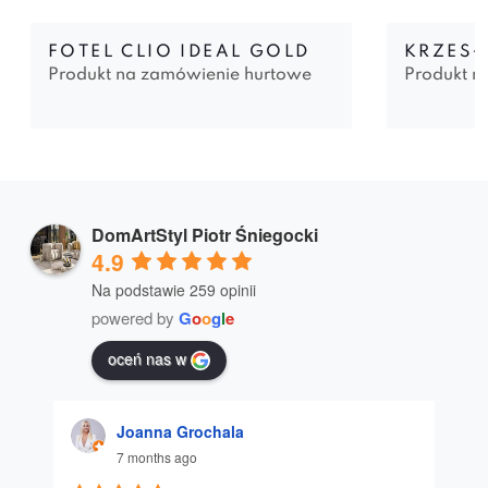
FOTEL CLIO IDEAL GOLD
KRZESŁ
Produkt na zamówienie hurtowe
Produkt n
DomArtStyl Piotr Śniegocki
4.9
Na podstawie 259 opinii
powered by
G
o
o
g
l
e
oceń nas w
Joanna Grochala
7 months ago