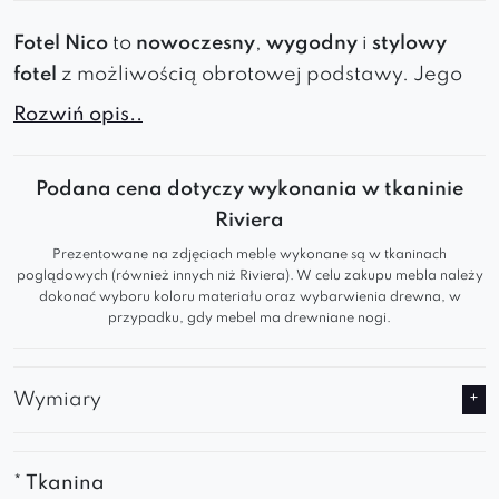
Fotel Nico
to
nowoczesny
,
wygodny
i
stylowy
fotel
z
możliwością obrotowej podstawy
. Jego
ergonomiczne siedzisko
,
solidna konstrukcja
i
Rozwiń opis..
elegancki design
sprawiają, że idealnie nadaje
się do
salonu, kawiarni, sypialni
i
biura
.
Podana cena dotyczy wykonania w tkaninie
Fotel Nico
, który łączy
wysoką jakość
i
Riviera
nowoczesny design
s
tworzy
wspaniałą
Prezentowane na zdjęciach meble wykonane są w tkaninach
kompozycję
poglądowych (również innych niż Riviera). W celu zakupu mebla należy
wraz z sofą
Nico II
,
Nico III
, jak i
dokonać wyboru koloru materiału oraz wybarwienia drewna, w
elegancką
pufą Nico
.
przypadku, gdy mebel ma drewniane nogi.
* Mebel na zdjęciu wykonany jest w tkanie bouclé
(za dodatkową opłatą)
Wymiary
Możliwość wykonania na obrotowej
podstawie za dopłatą. W takim przypadku
* Tkanina
wysokość będzie większa o 3,5 cm.