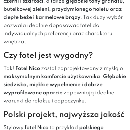
czerni i szarości
, a także
głębokie tony granatu,
butelkowej zieleni, przydymionego fioletu oraz
ciepłe beże i karmelowe brązy
. Tak duży wybór
pozwala idealnie dopasować fotel do
indywidualnych preferencji oraz charakteru
wnętrza.
Czy fotel jest wygodny?
Tak!
Fotel Nico
został zaprojektowany z myślą o
maksymalnym komforcie użytkownika
.
Głębokie
siedzisko, miękkie wypełnienie i dobrze
wyprofilowane oparcie
zapewniają idealne
warunki do relaksu i odpoczynku.
Polski projekt, najwyższa jakość
Stylowy
f
otel Nico
to przykład
polskiego