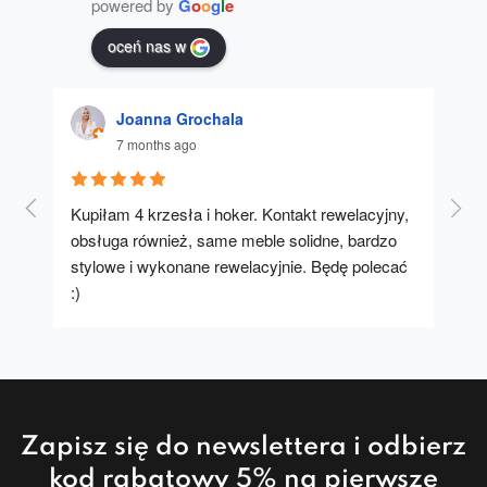
powered by
G
o
o
g
l
e
oceń nas w
Joanna Grochala
7 months ago
Kupiłam 4 krzesła i hoker. Kontakt rewelacyjny, 
A u
obsługa również, same meble solidne, bardzo 
stylowe i wykonane rewelacyjnie. Będę polecać 
:)
Zapisz się do newslettera i odbierz
kod rabatowy 5% na pierwsze