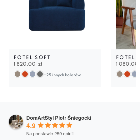
FOTEL SOFT
FOTEL 
1 820,00
zł
1 080,00
+25 innych kolorów
DomArtStyl Piotr Śniegocki
4.9
Na podstawie 259 opinii