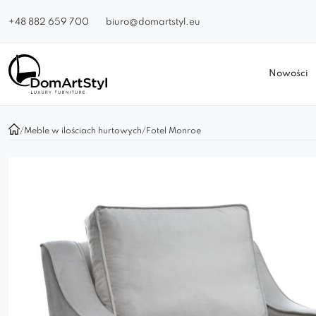
+48 882 659 700
biuro@domartstyl.eu
Nowości
/
Meble w ilościach hurtowych
/
Fotel Monroe