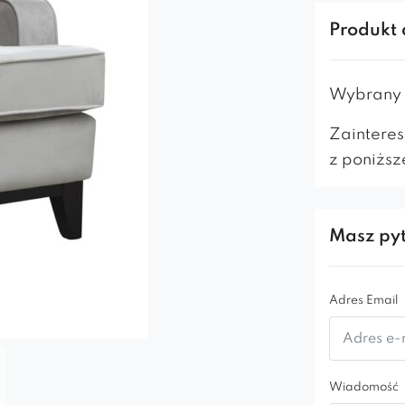
Szeroki
oparci
Produkt 
komfor
Monroe 
dodają
Wybrany m
pomiesz
Bogata 
Zainteres
odpowie
z poniższ
styl i c
Wysoka 
zapewni
Masz pyt
cieszyć 
Adres Email
Wiadomość