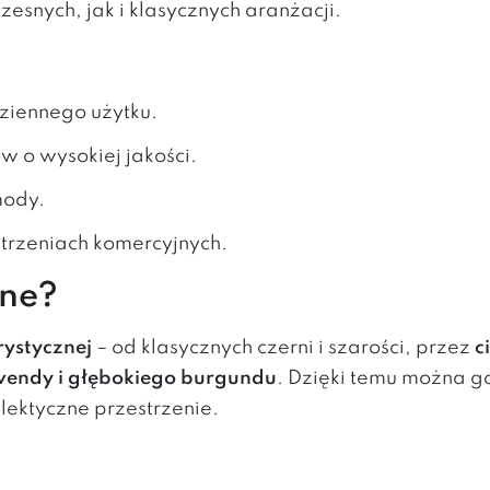
esnych, jak i klasycznych aranżacji.
dziennego użytku.
w o wysokiej jakości.
mody.
strzeniach komercyjnych.
pne?
rystycznej
– od klasycznych czerni i szarości, przez
c
lawendy i głębokiego burgundu
. Dzięki temu można g
ektyczne przestrzenie.