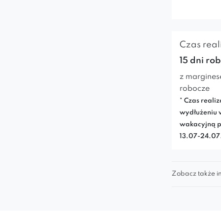
Czas reali
15 dni ro
z margines
robocze
* Czas realiz
wydłużeniu 
wakacyjną p
13.07-24.0
Zobacz także in