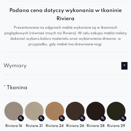
różnych aranżacji wnętrz.
Podana cena dotyczy wykonania w tkaninie
Charakterystycznym elementem tego fotela
Riviera
są
wysokie nogi w stylu scandi
.
Prezentowane na zdjęciach meble wykonane są w tkaninach
Oparcie doskonale
dopasowuje się do
poglądowych (również innych niż Riviera). W celu zakupu mebla należy
pleców
.
dokonać wyboru koloru materiału oraz wybarwienia drewna, w
Siedzisko należy do
przypadku, gdy mebel ma drewniane nogi.
najwygodniejszych
za
sprawą użytej wewnątrz
pianki
wysokoelastycznej
.
Wymiary
Szeroki wybór kolorów tkanin
oraz
wybarwień drewna sprawi, że stanie się
niepowtarzalny i unikatowy.
* Tkanina
* Fotel w wersji standardowej posiada toczone
nogi w stylu skandynawskim usytuowane na
metalowym krzyżaku w kolorze czarnym.
Riviera 16
Riviera 21
Riviera 24
Riviera 26
Riviera 28
Riviera 29