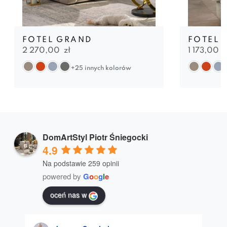
FOTEL GRAND
FOTEL 
2 270,00
zł
1 173,00
z
+25 innych kolorów
DomArtStyl Piotr Śniegocki
4.9
Na podstawie 259 opinii
powered by
G
o
o
g
l
e
oceń nas w