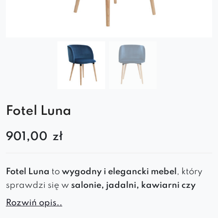
Fotel Luna
901,00
zł
Fotel Luna
to
wygodny i elegancki mebel
, który
sprawdzi się w
salonie, jadalni, kawiarni czy
biurze
. Zapewnia
komfort użytkowania,
Rozwiń opis..
trwałość oraz ponadczasowy styl
, pasujący do