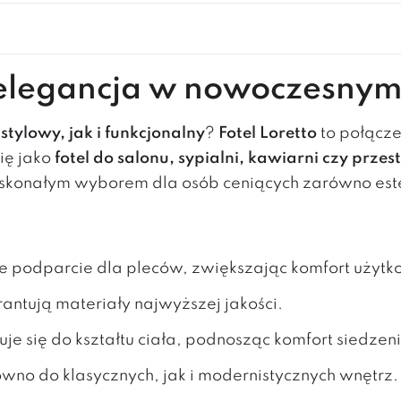
i elegancja w nowoczesny
o
stylowy, jak i funkcjonalny
?
Fotel Loretto
to połącz
się jako
fotel do salonu, sypialni, kawiarni czy prz
oskonałym wyborem dla osób ceniących zarówno este
 podparcie dla pleców, zwiększając komfort użytk
rantują materiały najwyższej jakości.
je się do kształtu ciała, podnosząc komfort siedzen
ówno do klasycznych, jak i modernistycznych wnętrz.