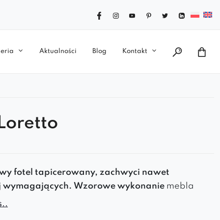
eria
Aktualności
Blog
Kontakt
 Loretto
owy fotel tapicerowany, zachwyci nawet
j wymagających.
Wzorowe wykonanie
mebla
i komfort
podczas użytkowania, stanowią
..
atysfakcji.