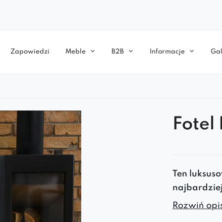
Zapowiedzi
Meble
B2B
Informacje
Gal
Fotel
Ten luksus
najbardzie
oraz
wysok
Rozwiń opis
gwarancję s