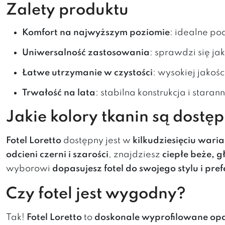
Zalety produktu
Komfort na najwyższym poziomie
: idealne p
Uniwersalność zastosowania
: sprawdzi się ja
Łatwe utrzymanie w czystości
: wysokiej jakoś
Trwałość na lata
: stabilna konstrukcja i sta
Jakie kolory tkanin są dostę
Fotel Loretto
dostępny jest w
kilkudziesięciu wari
odcieni czerni i szarości
, znajdziesz
ciepłe beże, g
wyborowi
dopasujesz fotel do swojego stylu i pref
Czy fotel jest wygodny?
Tak!
Fotel Loretto
to
doskonale wyprofilowane opa