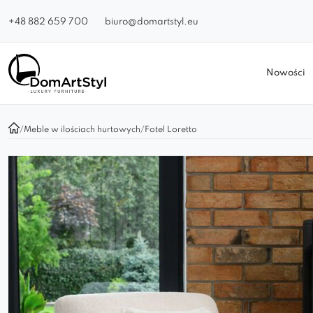
+48 882 659 700
biuro@domartstyl.eu
Nowości
/
Meble w ilościach hurtowych
/
Fotel Loretto