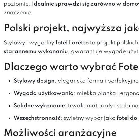
poziomie.
Idealnie sprawdzi się zarówno w domow
znaczenie.
Polski projekt, najwyższa jak
Stylowy i wygodny
f
otel Loretto
to projekt polskic
starannemu wykonaniu
, gwarantuje wygodę użyt
Dlaczego warto wybrać Fotel
Stylowy design
: elegancka forma i perfekcyjn
Wygoda użytkowania
: miękka pianka i ergo
Solidne wykonanie
: trwałe materiały i stabil
Wszechstronność
: świetny wybór jako
fotel do
Możliwości aranżacyjne