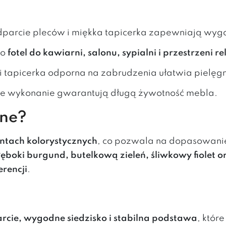
odparcie pleców i miękka tapicerka zapewniają wyg
ko
fotel do kawiarni, salonu, sypialni i przestrzeni r
ci tapicerka odporna na zabrudzenia ułatwia pielęg
ranne wykonanie gwarantują długą żywotność mebla.
pne?
antach kolorystycznych
, co pozwala na dopasowani
łęboki burgund, butelkową zieleń, śliwkowy fiolet 
erencji
.
rcie, wygodne siedzisko i stabilna podstawa
, któr