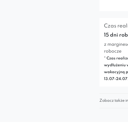
Czas reali
15 dni ro
z margines
robocze
* Czas realiz
wydłużeniu 
wakacyjną p
13.07-24.0
Zobacz także in