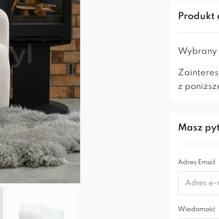
Fotel Lore
Produkt 
mieszkaniu,
ale również
Wybrany m
Dzięki
wygo
Zainteres
długie godz
z poniższ
czekając w 
Fotel Loret
stylowego
Masz pyt
Jego
elega
że będzie 
Adres Email
PODUSZKA
Wiadomość