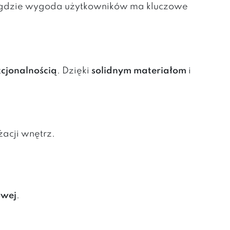
 gdzie wygoda użytkowników ma kluczowe
kcjonalnością
. Dzięki
solidnym materiałom
i
żacji wnętrz.
owej
.