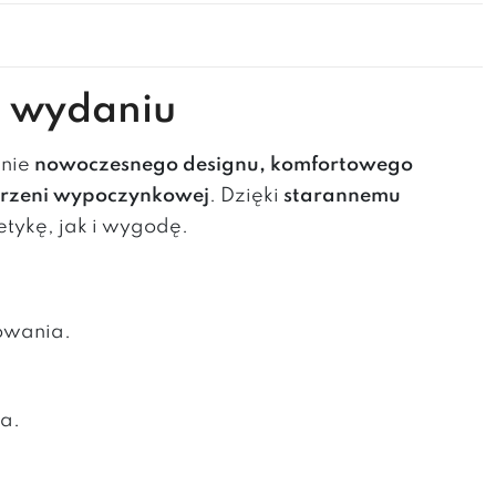
m wydaniu
enie
nowoczesnego designu, komfortowego
estrzeni wypoczynkowej
. Dzięki
starannemu
tykę, jak i wygodę.
owania.
ia.