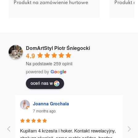
Produkt na zamówienie hurtowe
Produkt n
DomArtStyl Piotr Śniegocki
4.9
Na podstawie 259 opinii
powered by
G
o
o
g
l
e
oceń nas w
Joanna Grochala
7 months ago
Kupiłam 4 krzesła i hoker. Kontakt rewelacyjny, 
A u
obsługa również, same meble solidne, bardzo 