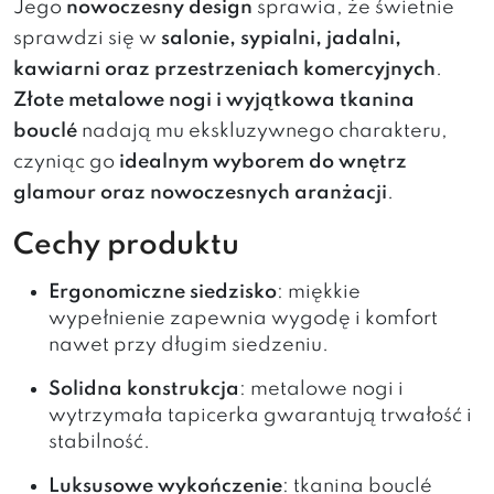
Jego
nowoczesny design
sprawia, że świetnie
sprawdzi się w
salonie, sypialni, jadalni,
kawiarni oraz przestrzeniach komercyjnych
.
Złote metalowe nogi i wyjątkowa tkanina
bouclé
nadają mu ekskluzywnego charakteru,
czyniąc go
idealnym wyborem do wnętrz
glamour oraz nowoczesnych aranżacji
.
Cechy produktu
Ergonomiczne siedzisko
: miękkie
wypełnienie zapewnia wygodę i komfort
nawet przy długim siedzeniu.
Solidna konstrukcja
: metalowe nogi i
wytrzymała tapicerka gwarantują trwałość i
stabilność.
Luksusowe wykończenie
: tkanina bouclé