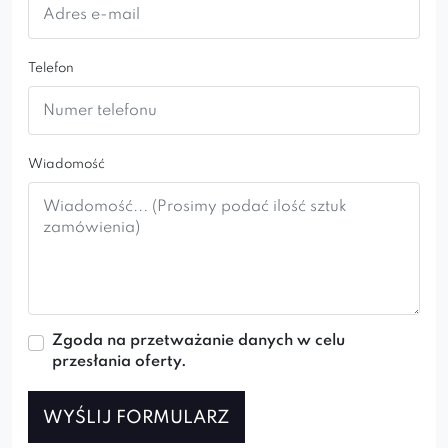
spersonalizowany przez Ciebie stanie się
niepowtarzalny
i
unikatowy
… zupełnie tak jak
Telefon
Ty.
Wiadomość
Zgoda na przetważanie danych w celu
przesłania oferty.
WYŚLIJ FORMULARZ