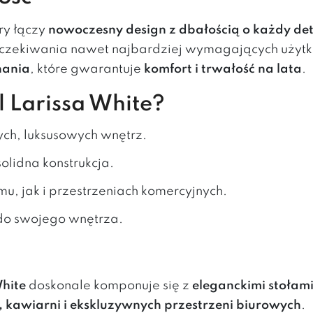
óry łączy
nowoczesny design z dbałością o każdy det
c oczekiwania nawet najbardziej wymagających użyt
nania
, które gwarantuje
komfort i trwałość na lata
.
 Larissa White?
ych, luksusowych wnętrz.
solidna konstrukcja.
u, jak i przestrzeniach komercyjnych.
 do swojego wnętrza.
White
doskonale komponuje się z
eleganckimi stołam
, kawiarni i ekskluzywnych przestrzeni biurowych
.