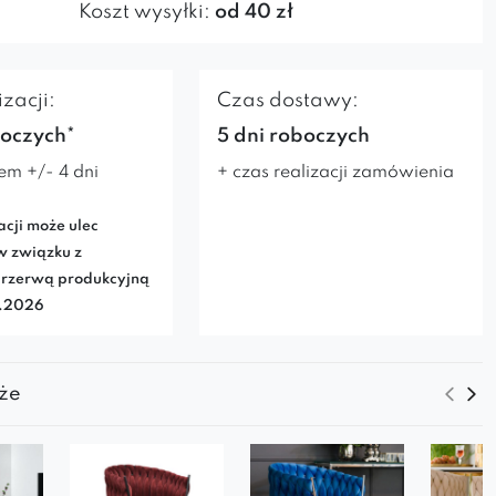
Koszt wysyłki:
od 40 zł
zacji:
Czas dostawy:
boczych*
5 dni roboczych
em +/- 4 dni
+ czas realizacji zamówienia
acji może ulec
w związku z
rzerwą produkcyjną
7.2026
że