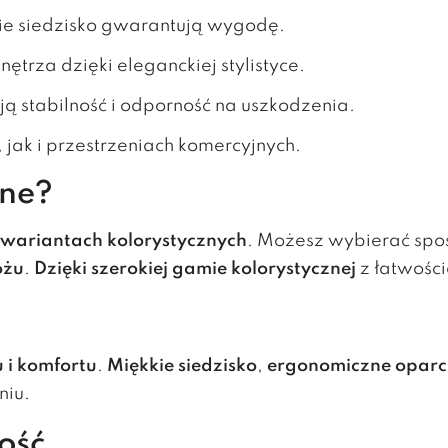
kie siedzisko gwarantują wygodę.
wnętrza dzięki eleganckiej stylistyce.
ą stabilność i odporność na uszkodzenia.
jak i przestrzeniach komercyjnych.
pne?
u wariantach kolorystycznych
. Możesz wybierać sp
óżu
.
Dzięki szerokiej gamie kolorystycznej
z łatwości
u i komfortu
.
Miękkie siedzisko
,
ergonomiczne oparc
niu.
ość