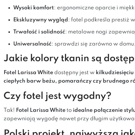
Wysoki komfort
: ergonomiczne oparcie i mięk
Ekskluzywny wygląd
: fotel podkreśla prestiż 
Trwałość i solidność
: metalowe nogi zapewniaj
Uniwersalność
: sprawdzi się zarówno w domu, 
Jakie kolory tkanin są dostę
Fotel Larissa White
dostępny jest w
kilkudziesięci
ciepłych barw beżu, pomarańczy czy brudnego r
Czy fotel jest wygodny?
Tak!
Fotel Larissa White
to
idealne połączenie styl
zapewniają wygodę nawet przy długim użytkowa
Polski projekt, najwyższa jak