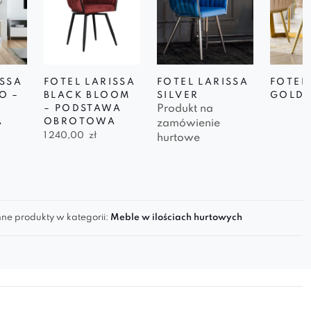
ISSA
FOTEL LARISSA
FOTEL LARISSA
FOTEL
O –
BLACK BLOOM
SILVER
GOLD
Produkt na
– PODSTAWA
A
OBROTOWA
zamówienie
1 240,00
zł
hurtowe
ne produkty w kategorii:
Meble w ilościach hurtowych