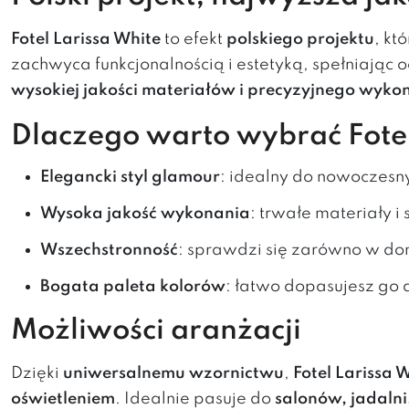
Fotel Larissa White
to efekt
polskiego projektu
, kt
zachwyca funkcjonalnością i estetyką, spełniają
wysokiej jakości materiałów i precyzyjnego wyko
Dlaczego warto wybrać Fotel
Elegancki styl glamour
: idealny do nowoczesn
Wysoka jakość wykonania
: trwałe materiały i 
Wszechstronność
: sprawdzi się zarówno w dom
Bogata paleta kolorów
: łatwo dopasujesz go
Możliwości aranżacji
Dzięki
uniwersalnemu wzornictwu
,
Fotel Larissa 
oświetleniem
. Idealnie pasuje do
salonów, jadalni