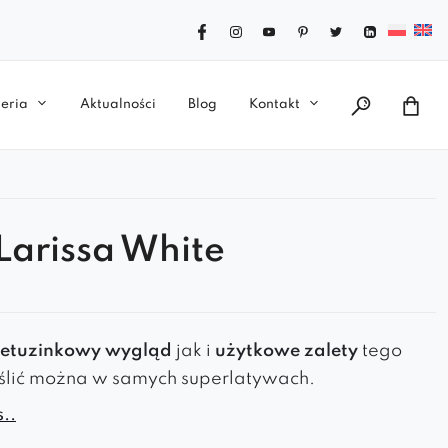
eria
Aktualności
Blog
Kontakt
 Larissa White
ietuzinkowy wygląd
jak i
użytkowe zalety
tego
ślić można w samych superlatywach.
..
zy
niespotykany design
z najwyższej półki i formę