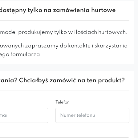
jbardziej luksusowych wnętrz
.
dostępny tylko na zamówienia hurtowe
 piękno
plus
perfekcja wykonania
to cechy, za
rych mebel ten nada każdemu wnętrzu
o charakteru
– od
salonu domowego
poprzez
odel produkujemy tylko w ilościach hurtowych.
auracje
aż po
hotele
czy
biura
. Nie musisz być
owanych zapraszamy do kontaktu i skorzystania
erwonych dywanów by tak właśnie się czuć – ten
ego formularza.
 względem wyjątkowy, komfortowy fotel zawsze
poczujesz się doceniony i dowartościowany.
otel Larissa dostępny jest w trzech wariantach:
ania? Chciałbyś zamówić na ten produkt?
oraz
White
– wszystkie są niebywale piękne a
ępnych tkanin zadowoli najbardziej wybrednych
Telefon
nujemy standardowo w tkaninie Riviera.