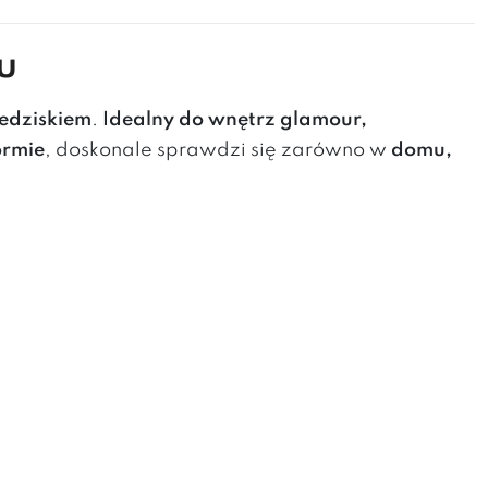
u
edziskiem
.
Idealny do wnętrz glamour,
ormie
, doskonale sprawdzi się zarówno w
domu,