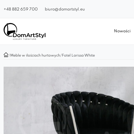
+48 882 659 700
biuro@domartstyl.eu
Nowości
/
Meble w ilościach hurtowych
/
Fotel Larissa White