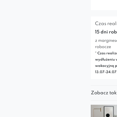
Czas reali
15 dni ro
z margines
robocze
* Czas realiz
wydłużeniu 
wakacyjną p
13.07-24.0
Zobacz tak