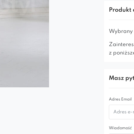
rodem z na
Produkt 
Urzekające
sprawą któ
luksusoweg
Wybrany m
kluby
,
rest
Zainteres
gwiazdą cz
z poniższ
pod każdym
sprawi, że 
W ofercie f
Masz pyt
Black, Gold
wybór dost
Adres Email
odbiorców.
Mebel wyko
Wiadomość