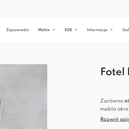
Zapowiedzi
Meble
B2B
Informacje
Gal
Fotel
Zarówno
n
mebla okre
Rozwiń opis
Larissa łąc