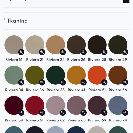
Stabilna, solidna konstrukcja
Poduszki w zestawie dla dodatkowego
komfortu
* Tkanina
Uniwersalny design pasujący do różnych
aranżacjom.
Możliwość wykonania na obrotowej
podstawie za dopłatą. W takim przypadku
wysokość będzie większa o 3,5 cm.
Riviera 16
Riviera 21
Riviera 24
Riviera 26
Riviera 28
Riviera 29
Podsumowanie:
Fotel Bil to połączenie nowoczesnego
projektu i praktycznego komfortu. Stylowy,
Riviera 34
Riviera 36
Riviera 38
Riviera 41
Riviera 51
Riviera 56
wygodny i ponadczasowy – sprawdzi się w
każdym wnętrzu, a opcja obrotowa doda mu
jeszcze więcej funkcjonalności.
Riviera 59
Riviera 61
Riviera 62
Riviera 63
Riviera 69
Riviera 74