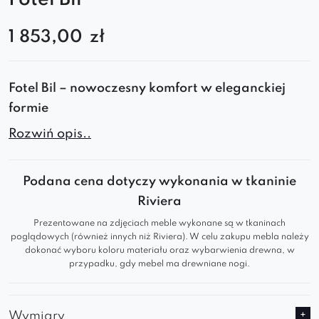
1 853,00
zł
Fotel Bil – nowoczesny komfort w eleganckiej
formie
Rozwiń opis..
Szukasz mebla, który łączy wygodę, styl i
trwałość? Fotel Bil to doskonały wybór do
każdego wnętrza – od domowego salonu po
Podana cena dotyczy wykonania w tkaninie
elegancką poczekalnię.
Riviera
Prezentowane na zdjęciach meble wykonane są w tkaninach
Dlaczego warto?
poglądowych (również innych niż Riviera). W celu zakupu mebla należy
dokonać wyboru koloru materiału oraz wybarwienia drewna, w
Ergonomiczna, okrągła forma
przypadku, gdy mebel ma drewniane nogi.
Miękkie siedzisko z wysokiej jakości
wypełnienia
Wymiary