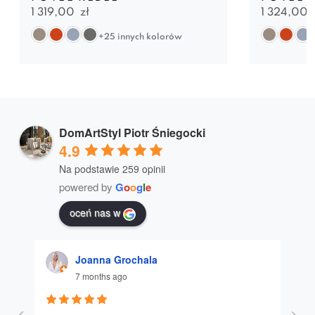
1 319,00
zł
1 324,00
+25 innych kolorów
DomArtStyl Piotr Śniegocki
4.9
Na podstawie 259 opinii
powered by
G
o
o
g
l
e
oceń nas w
Joanna Grochala
7 months ago