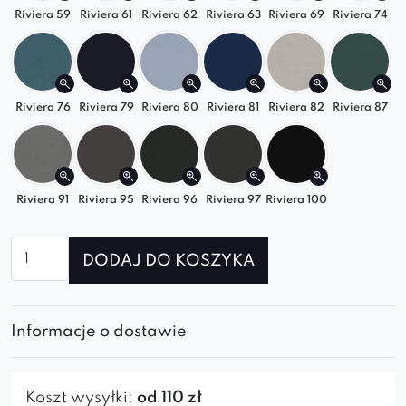
Sofa modułowa Sonia sprawdzi się zarówno w
Riviera 59
Riviera 61
Riviera 62
Riviera 63
Riviera 69
Riviera 74
nowoczesnych, skandynawskich, loftowych, jak i
eleganckich wnętrzach glamour. Uniwersalność
tego modelu pozwala na łatwe dopasowanie do
Riviera 76
Riviera 79
Riviera 80
Riviera 81
Riviera 82
Riviera 87
salonu, sypialni czy biura.
Wybierz sofę Sonia i ciesz się luksusowym
komfortem każdego dnia!
Riviera 91
Riviera 95
Riviera 96
Riviera 97
Riviera 100
Dodatkowym atutem jest ruchomy podłokietnik,
który pozwala na jeszcze większą elastyczność
ilość
DODAJ DO KOSZYKA
Element
użytkowania. Sofa modułowa Sonia to idealne
prosty
rozwiązanie do stylowych wnętrz, w których liczy
prawy
się zarówno funkcjonalność, jak i elegancja.
Informacje o dostawie
do
sofy
modułowej
Koszt wysyłki:
od 110 zł
Sonia