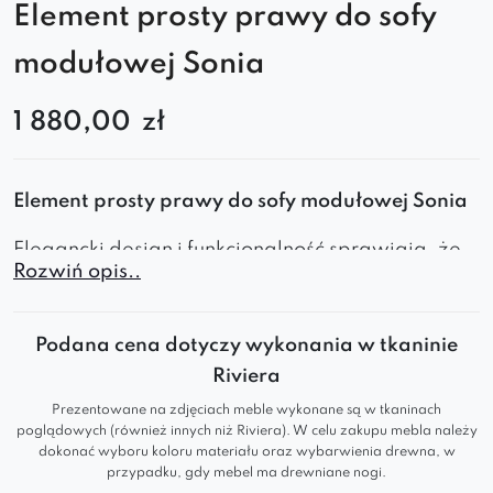
Element prosty prawy do sofy
modułowej Sonia
1 880,00
zł
Element prosty prawy do sofy modułowej Sonia
Elegancki design i funkcjonalność sprawiają, że
Rozwiń opis..
pasuje do każdego wnętrza – od nowoczesnego
po klasyczne. Dzięki modułowej budowie
możesz dowolnie konfigurować swoją
Podana cena dotyczy wykonania w tkaninie
przestrzeń, tworząc wygodną i stylową sofę
Riviera
dopasowaną do Twoich potrzeb.
Prezentowane na zdjęciach meble wykonane są w tkaninach
poglądowych (również innych niż Riviera). W celu zakupu mebla należy
Najwyższy komfort
dokonać wyboru koloru materiału oraz wybarwienia drewna, w
przypadku, gdy mebel ma drewniane nogi.