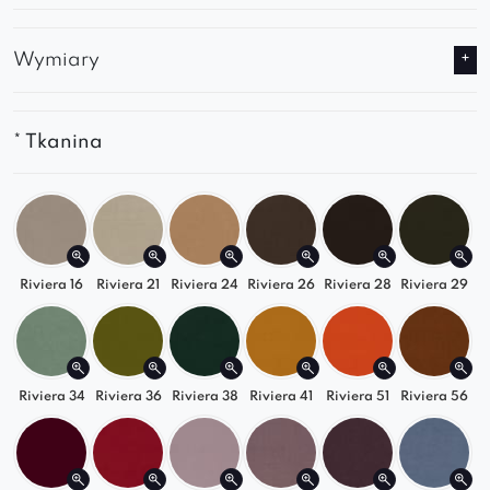
✔ Miękkie siedzisko i ergonomiczne oparcie
zapewniają wyjątkową wygodę
Wymiary
✔ Wysokiej jakości tapicerka jest trwała i
przyjemna w dotyku
✔ Solidna konstrukcja gwarantuje
* Tkanina
długowieczność mebla
✔ Ruchomy podłokietnik zwiększa funkcjonalność
i komfort użytkowania
Dopasuj do swojego wnętrza
Riviera 16
Riviera 21
Riviera 24
Riviera 26
Riviera 28
Riviera 29
Sonia jest dostępna w szerokiej gamie kolorów,
dzięki czemu możesz stworzyć sofę idealnie
komponującą się z Twoją przestrzenią i
Riviera 34
Riviera 36
Riviera 38
Riviera 41
Riviera 51
Riviera 56
podkreślającą jej styl.
Idealny wybór do różnych aranżacji