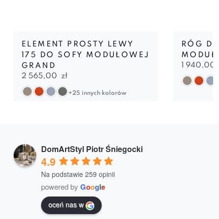
ELEMENT PROSTY LEWY
RÓG DO
175 DO SOFY MODUŁOWEJ
MODUŁ
1 940,00
GRAND
2 565,00
zł
+25 innych kolorów
DomArtStyl Piotr Śniegocki
4.9
Na podstawie 259 opinii
powered by
G
o
o
g
l
e
oceń nas w