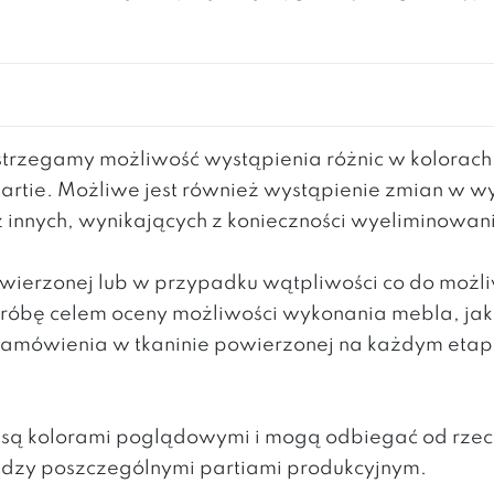
rzegamy możliwość wystąpienia różnic w kolorac
partie. Możliwe jest również wystąpienie zmian w 
z innych, wynikających z konieczności wyeliminowa
powierzonej lub w przypadku wątpliwości co do moż
 próbę celem oceny możliwości wykonania mebla, ja
mówienia w tkaninie powierzonej na każdym etapie 
h są kolorami poglądowymi i mogą odbiegać od rzec
ędzy poszczególnymi partiami produkcyjnym.