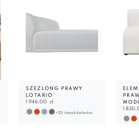
SZEZLONG PRAWY
ELEM
LOTARIO
PRAW
1 946,00
zł
MOD
1 830
+25 innych kolorów