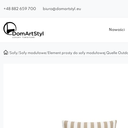
+48 882 659 700
biuro@domartstyl.eu
Nowości
/
Sofy
/
Sofy modułowe
/
Element prosty do sofy modułowej Quelle Outd