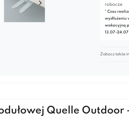
robocze
Stabilna ko
* Czas realiz
długotrwał
wydłużeniu 
Pełna s
wakacyjną p
13.07-24.0
Idealny jak
Może służyć
Świetna ba
Zobacz także in
zestawów 
Postaw 
Połącz mod
kolekcji i 
powietrzu.
modułowej Quelle Outdoor 