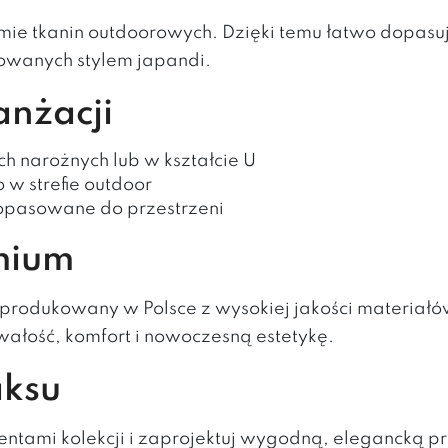
amie tkanin outdoorowych. Dzięki temu łatwo dopas
irowanych stylem japandi.
anżacji
h narożnych lub w kształcie U
w strefie outdoor
opasowane do przestrzeni
emium
yprodukowany w Polsce z wysokiej jakości materiał
wałość, komfort i nowoczesną estetykę.
aksu
mentami kolekcji i zaprojektuj wygodną, eleganck