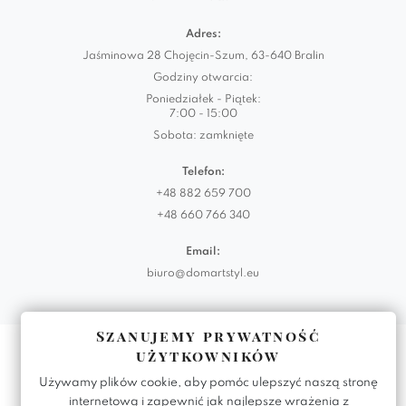
Adres:
Jaśminowa 28 Chojęcin-Szum, 63-640 Bralin
Godziny otwarcia:
Poniedziałek - Piątek:
7:00 - 15:00
Sobota: zamknięte
Telefon:
+48 882 659 700
+48 660 766 340
Email:
biuro@domartstyl.eu
Szanujemy prywatność
Realizacja:
KODEMASTER.PL
użytkowników
Używamy plików cookie, aby pomóc ulepszyć naszą stronę
internetową i zapewnić jak najlepsze wrażenia z