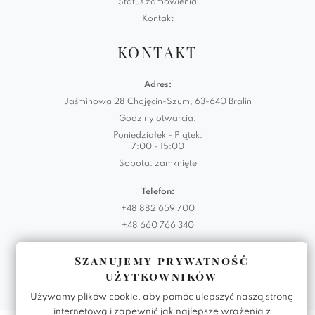
Status zamówienia
Kontakt
KONTAKT
Adres:
Jaśminowa 28 Chojęcin-Szum, 63-640 Bralin
Godziny otwarcia:
Poniedziałek - Piątek:
7:00 - 15:00
Sobota: zamknięte
Telefon:
+48 882 659 700
+48 660 766 340
Email:
Szanujemy prywatność
biuro@domartstyl.eu
użytkowników
Używamy plików cookie, aby pomóc ulepszyć naszą stronę
internetową i zapewnić jak najlepsze wrażenia z