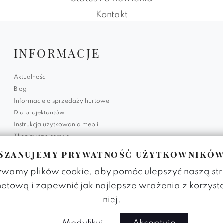
Kontakt
INFORMACJE
Aktualności
Blog
Informacje o sprzedaży hurtowej
Dla projektantów
Instrukcja użytkowania mebli
Tkaniny tapicerskie
Szanujemy prywatność użytkownikó
Polityka prywatności
Regulamin strony
wamy plików cookie, aby pomóc ulepszyć naszą st
RODO - System Informatyczny
netową i zapewnić jak najlepsze wrażenia z korzyst
Status zamówienia
niej.
Kontakt