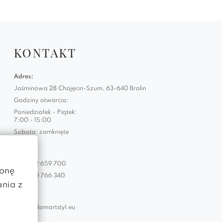
KONTAKT
Adres:
Jaśminowa 28 Chojęcin-Szum, 63-640 Bralin
Godziny otwarcia:
Poniedziałek - Piątek:
7:00 - 15:00
Sobota: zamknięte
w
Telefon:
+48 882 659 700
ronę
+48 660 766 340
ania z
Email:
biuro@domartstyl.eu