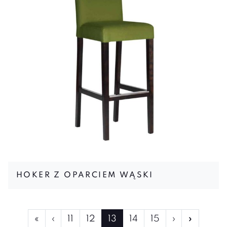
HOKER Z OPARCIEM WĄSKI
Page
Page
Page
Current
Page
Page
«
‹
11
12
13
14
15
›
»