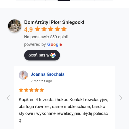
navigation
Page
DomArtStyl Piotr Śniegocki
4.9
Na podstawie 259 opinii
powered by
G
o
o
g
l
e
oceń nas w
Joanna Grochala
7 months ago
Kupiłam 4 krzesła i hoker. Kontakt rewelacyjny, 
A u
obsługa również, same meble solidne, bardzo 
stylowe i wykonane rewelacyjnie. Będę polecać 
:)